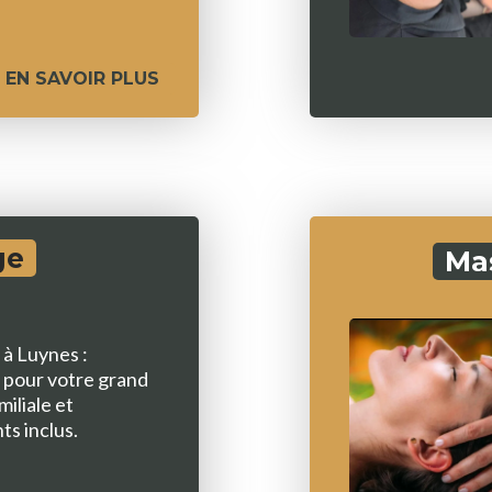
EN SAVOIR PLUS
ge
Ma
 à Luynes :
e pour votre grand
miliale et
ts inclus.